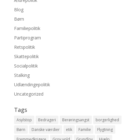
Ældrepolitik
Blog
Børn
Familiepolitik
Partiprogram
Retspolitik
Skattepolitik
Socialpolitik
Stalking
Udlændingepolitik
Uncategorized
Tags
Asylstop
Bedrageri
Berøringsangst
borgerlighed
Børn
Danske værdier
etik
Familie
Flygtning
Fremmedkrigere
Grov vold
Grundlov
Hjælp