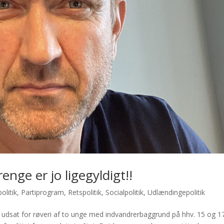
nge er jo ligegyldigt!!
olitik
,
Partiprogram
,
Retspolitik
,
Socialpolitik
,
Udlændingepolitik
udsat for røveri af to unge med indvandrerbaggrund på hhv. 15 og 17