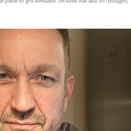
f politiet for grov kriminalitet. Det kunne man læse om i tirsdagens