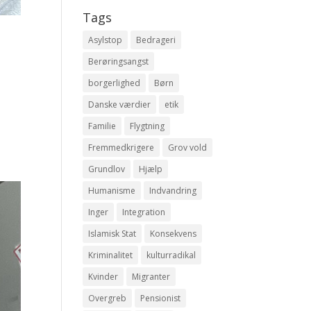
Tags
Asylstop
Bedrageri
Berøringsangst
borgerlighed
Børn
Danske værdier
etik
Familie
Flygtning
Fremmedkrigere
Grov vold
Grundlov
Hjælp
Humanisme
Indvandring
Inger
Integration
Islamisk Stat
Konsekvens
Kriminalitet
kulturradikal
Kvinder
Migranter
Overgreb
Pensionist