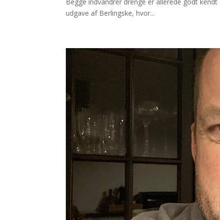
Begge indvandrer drenge er allerede godt kendt a
udgave af Berlingske, hvor...