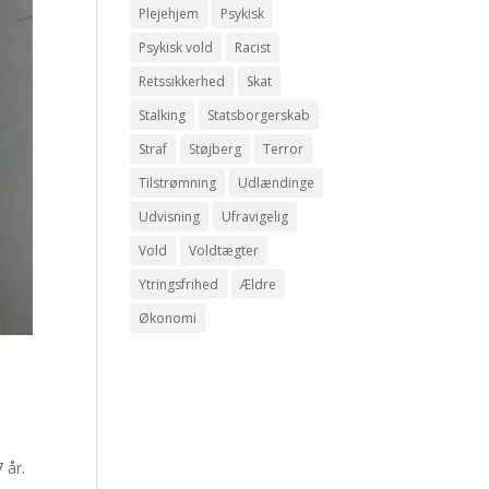
Plejehjem
Psykisk
Psykisk vold
Racist
Retssikkerhed
Skat
Stalking
Statsborgerskab
Straf
Støjberg
Terror
Tilstrømning
Udlændinge
Udvisning
Ufravigelig
Vold
Voldtægter
Ytringsfrihed
Ældre
Økonomi
 år.