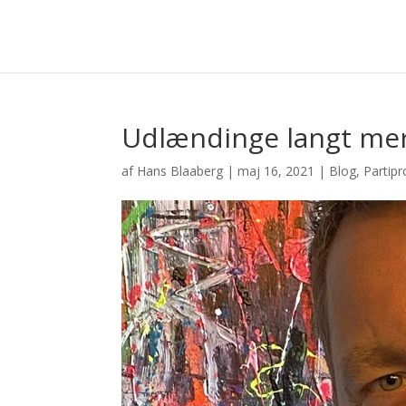
Udlændinge langt mer
af
Hans Blaaberg
|
maj 16, 2021
|
Blog
,
Partip