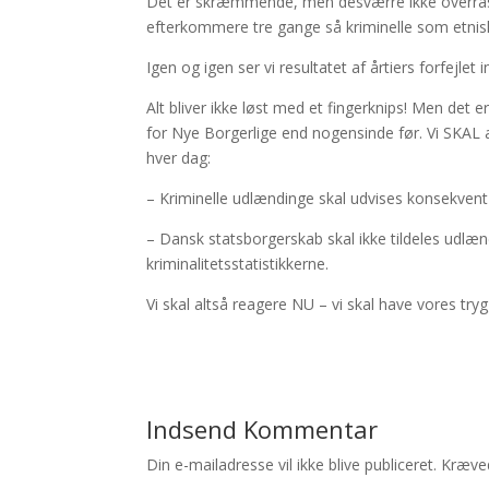
Det er skræmmende, men desværre ikke overras
efterkommere tre gange så kriminelle som etnis
Igen og igen ser vi resultatet af årtiers forfejlet 
Alt bliver ikke løst med et fingerknips! Men det 
for Nye Borgerlige end nogensinde før. Vi SKAL a
hver dag:
– Kriminelle udlændinge skal udvises konsekvent
– Dansk statsborgerskab skal ikke tildeles udlæ
kriminalitetsstatistikkerne.
Vi skal altså reagere NU – vi skal have vores try
Indsend Kommentar
Din e-mailadresse vil ikke blive publiceret.
Kræved