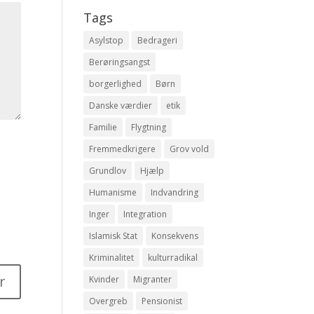
Tags
Asylstop
Bedrageri
Berøringsangst
borgerlighed
Børn
Danske værdier
etik
Familie
Flygtning
Fremmedkrigere
Grov vold
Grundlov
Hjælp
Humanisme
Indvandring
Inger
Integration
Islamisk Stat
Konsekvens
Kriminalitet
kulturradikal
Kvinder
Migranter
Overgreb
Pensionist