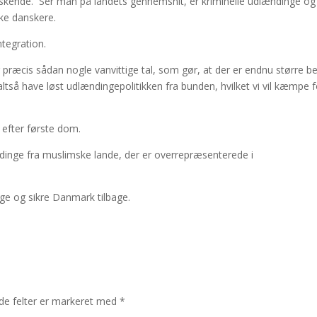
kende. Ser man på landets gennemsnit, er kriminelle udlændinge og
ke danskere.
integration.
er præcis sådan nogle vanvittige tal, som gør, at der er endnu større 
ltså have løst udlændingepolitikken fra bunden, hvilket vi vil kæmpe f
 efter første dom.
ndinge fra muslimske lande, der er overrepræsenterede i
gge og sikre Danmark tilbage.
e felter er markeret med
*