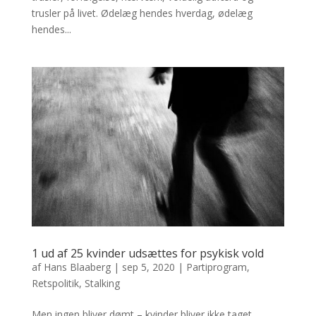
trusler på livet. Ødelæg hendes hverdag, ødelæg
hendes...
1 ud af 25 kvinder udsættes for psykisk vold
af
Hans Blaaberg
|
sep 5, 2020
|
Partiprogram
,
Retspolitik
,
Stalking
Men ingen bliver dømt – kvinder bliver ikke taget