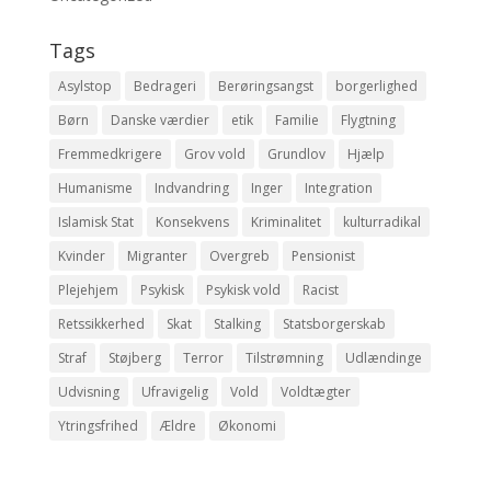
Tags
Asylstop
Bedrageri
Berøringsangst
borgerlighed
Børn
Danske værdier
etik
Familie
Flygtning
Fremmedkrigere
Grov vold
Grundlov
Hjælp
Humanisme
Indvandring
Inger
Integration
Islamisk Stat
Konsekvens
Kriminalitet
kulturradikal
Kvinder
Migranter
Overgreb
Pensionist
Plejehjem
Psykisk
Psykisk vold
Racist
Retssikkerhed
Skat
Stalking
Statsborgerskab
Straf
Støjberg
Terror
Tilstrømning
Udlændinge
Udvisning
Ufravigelig
Vold
Voldtægter
Ytringsfrihed
Ældre
Økonomi