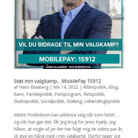
Støt min valgkamp… MobilePay 15912
af
Hans Blaaberg
|
feb 14, 2022
|
Ældrepolitik
,
Blog
,
Børn
,
Familiepolitik
,
Partiprogram
,
Retspolitik
,
Skattepolitik
,
Socialpolitik
,
Stalking
,
Udlændingepolitik
Mette Frederiksen kan udskrive valg når som helst! …
og når hun gør det, får jeg brug for jeres hjælp. Jeg
håber, at nogle af jer der har fulgt mig de sidste par år,
vil give en hånd med i min valgkamp. Derfor tager jeg